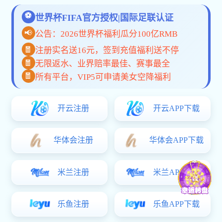
福克斯谈文班缺席影响但球队已展现出无他也能战胜对
手的实力
2026-05-18
116 次浏览
法比奥点评球队上半场表现不佳强调专注力不足问题
2026-05-18
100 次浏览