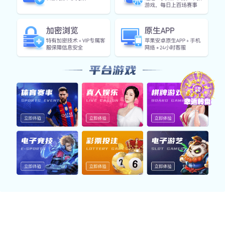
整体性能提升，首次打开速度显著优化。
多维安全矩阵
在泛亚电竞网页版平台，每一次数据传输与交互都受到
分层安全机制保护，确保用户操作安全无忧。