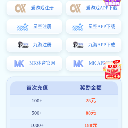
常见风险威胁
暴力破解尝试
账户冒用登录
中间人劫持
数据泄露与滥用
非法脚本注入
泛亚电竞(中國)官方网站防护体系
高强度密码加密机制
实时设备监测与IP识别
HTTPS + TLS 1.3 加密协议
行为日志审计 + 异常告警
XSS/SQL注入防护规则引擎